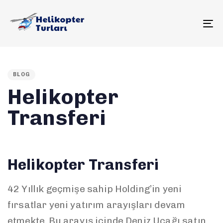
To
PUBLISHED
IN:
BLOG
Helikopter
Transferi
Helikopter Transferi
42 Yıllık geçmişe sahip Holding’in yeni
fırsatlar yeni yatırım arayışları devam
etmekte. Bu arayış içinde Deniz Uçağı satın