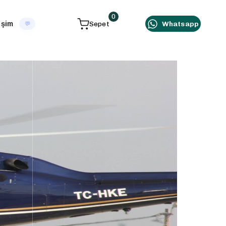
0
işim
Sepet
Whatsapp
💬