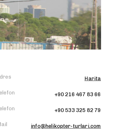
dres
Harita
elefon
+90 216 467 83 66
elefon
+90 533 325 82 79
ail
info@helikopter-turlari.com