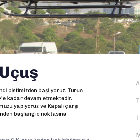
 Uçuş
A
ndi pistimizden başlıyoruz. Turun
y’e kadar devam etmektedir.
T
muzu yapıyoruz ve Kapalı çarşı
inden başlangıc noktasına
T
M