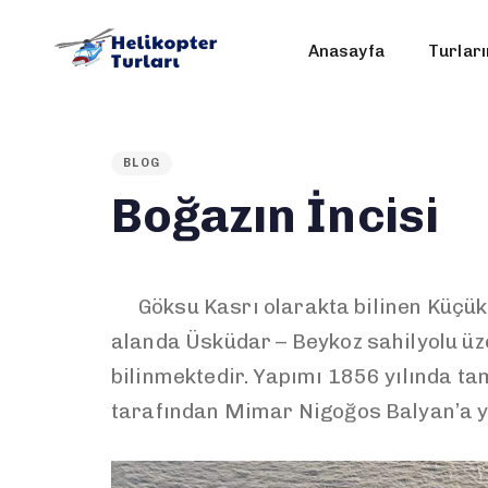
Anasayfa
Turları
PUBLISHED
IN:
BLOG
Boğazın İncisi
Göksu Kasrı olarakta bilinen Küçüks
alanda Üsküdar – Beykoz sahilyolu üz
bilinmektedir. Yapımı 1856 yılında ta
tarafından Mimar Nigoğos Balyan’a yapt