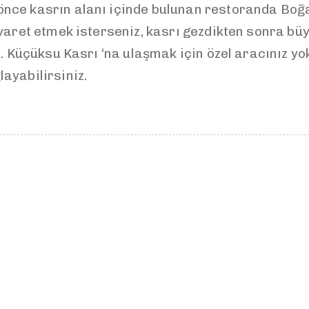
nce kasrın alanı içinde bulunan restoranda Boğaz
iyaret etmek isterseniz, kasrı gezdikten sonra b
z. Küçüksu Kasrı ‘na ulaşmak için özel aracınız y
ayabilirsiniz.