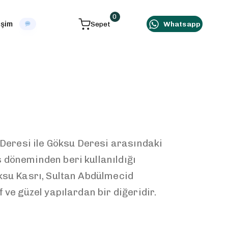
0
işim
Sepet
Whatsapp
eresi ile Göksu Deresi arasındaki
 döneminden beri kullanıldığı
üksu Kasrı, Sultan Abdülmecid
ve güzel yapılardan bir diğeridir.