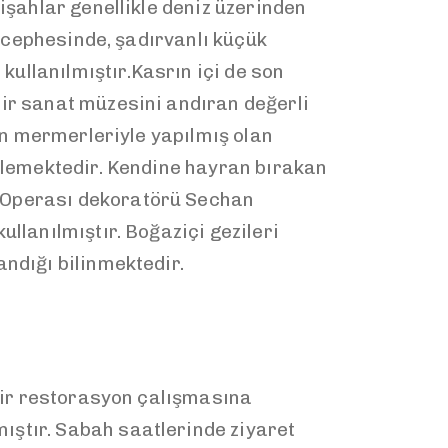
işahlar genellikle deniz üzerinden
z cephesinde, şadırvanlı küçük
ullanılmıştır.Kasrın içi de son
bir sanat müzesini andıran değerli
yan mermerleriyle yapılmış olan
yülemektedir. Kendine hayran bırakan
s Operası dekoratörü Sechan
llanılmıştır. Boğaziçi gezileri
ndığı bilinmektedir.
bir restorasyon çalışmasına
ıştır. Sabah saatlerinde ziyaret