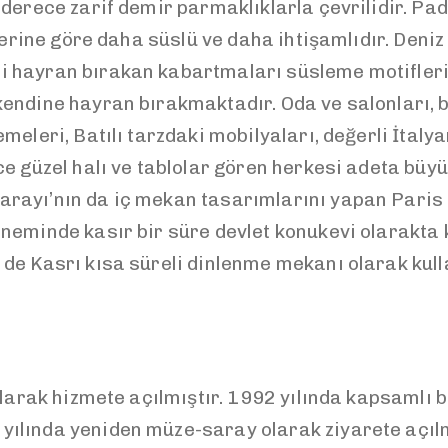
derece zarif demir parmaklıklarla çevrilidir. Pad
rlerine göre daha süslü ve daha ihtişamlıdır. Deni
 hayran bırakan kabartmaları süsleme motifleri k
endine hayran bırakmaktadır. Oda ve salonları, 
meleri, Batılı tarzdaki mobilyaları, değerli İtal
ce güzel halı ve tablolar gören herkesi adeta bü
arayı’nın da iç mekan tasarımlarını yapan Pari
eminde kasır bir süre devlet konukevi olarakta ku
de Kasrı kısa süreli dinlenme mekanı olarak kulla
rak hizmete açılmıştır. 1992 yılında kapsamlı 
ılında yeniden müze-saray olarak ziyarete açılm